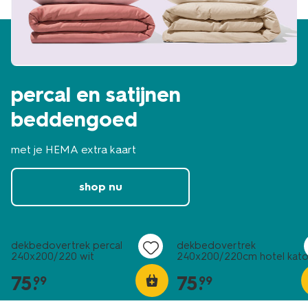
percal en satijnen
beddengoed
met je HEMA extra kaart
shop nu
30% korting
30% korting
met HEMA extra
met HEMA extra
dekbedovertrek percal
dekbedovertrek
240x200/220 wit
240x200/220cm hotel kat
percal lila
75
.
75
.
99
99