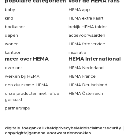
populaire categorieën
voor de HEMA fans
baby
HEMA app
kind
HEMA extra kaart
badkamer
bekijk HEMA folder
slapen
actievoorwaarden
wonen
HEMA fotoservice
kantoor
inspiratie
meer over HEMA
HEMA International
over ons
HEMA Nederland
werken bij HEMA
HEMA France
een duurzame HEMA
HEMA Deutschland
onze producten met liefde
HEMA Österreich
gemaakt
partnerships
digitale toegankelijkheid
privacybeleid
disclaimer
security
copyright
algemene voorwaarden
cookies