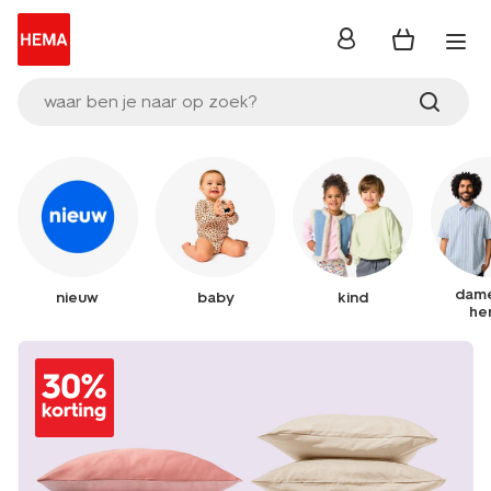
inloggen
waar ben je naar op zoek?
dame
nieuw
baby
kind
he