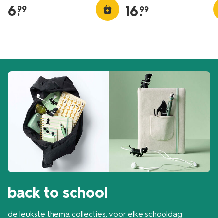
6
.
16
.
99
99
back to school
de leukste thema collecties, voor elke schooldag