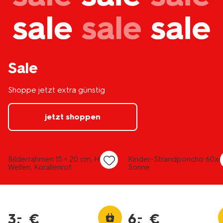
Sale
Shoppe jetzt extra günstig
jetzt shoppen
Bilderrahmen 15 × 20 cm, Holz,
Kinder-Strandponcho 60x
Wellen, Korallenrot
Sonne
3
.
€
6
.
€
–
–