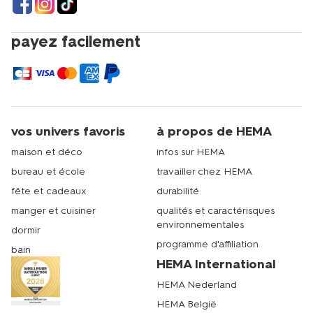
payez facilement
vos univers favoris
à propos de HEMA
maison et déco
infos sur HEMA
bureau et école
travailler chez HEMA
fête et cadeaux
durabilité
manger et cuisiner
qualités et caractérisques
environnementales
dormir
programme d'affiliation
bain
HEMA International
HEMA Nederland
HEMA België