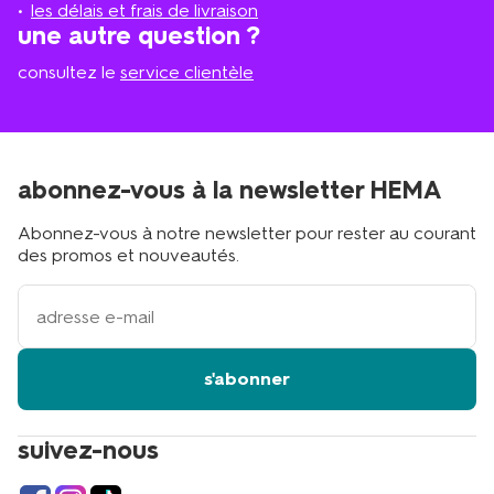
proche
les délais et frais de livraison
?
une autre question ?
consultez le
service clientèle
abonnez-vous à la newsletter HEMA
Abonnez-vous à notre newsletter pour rester au courant
des promos et nouveautés.
votre
adresse
email
s'abonner
suivez-nous