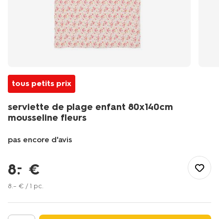
tous petits prix
serviette de plage enfant 80x140cm
mousseline fleurs
pas encore d'avis
/fr-
fr/bain-
8
.
€
–
toilette/linge-
de-
8
.
–
€ / 1 pc.
bain/serviettes-
de-
plage/serviette-