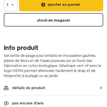
de-
ajouter au panier
1
plage-
enfant-
80x140cm-
stock en magasin
mousseline-
fleurs-
5200266.html
info produit
Serviette de plage pour enfants en mousseline gaufrée,
pleine de fleurs et de fraises joyeuses sur un fond clair.
Fabrication en coton biologique. L'élastique vert vif avec le
logo HEMA permet d'enrouler facilement le drap et de
l'emporter à la plage ou au jardin.
détails du produit
pas encore d'avis