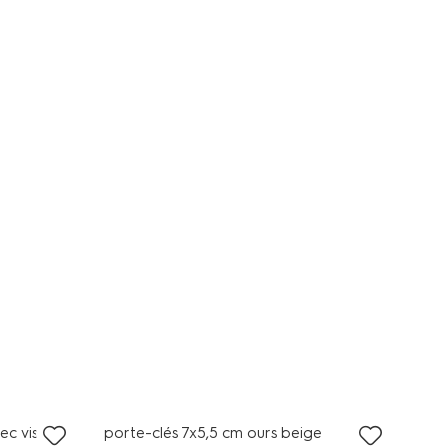
tous petits prix
vec visage
porte-clés 7x5,5 cm ours beige