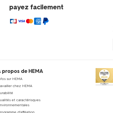
payez facilement
à propos de HEMA
nfos sur HEMA
ravailler chez HEMA
urabilité
ualités et caractérisques
nvironnementales
rogramme d'affiliation