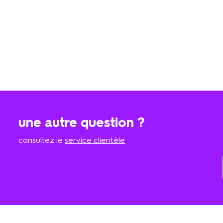
une autre question ?
consultez le
service clientèle