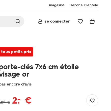
magasins
service clientèle
se connecter
tous petits prix
porte-clés 7x6 cm étoile
visage or
pas encore d'avis
/fr-
fr/elle-
–
2
.
€
lui/accessoires-
3
.
€
49
femme/porte-