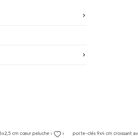
s prix
tous petits prix
 6x2,5 cm cœur peluche visage
porte-clés 9x4 cm croissant a