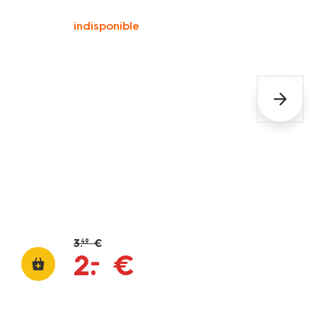
indisponible
3
.
€
49
–
2
.
€