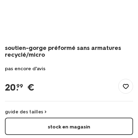
soutien-gorge préformé sans armatures
recyclé/micro
pas encore d'avis
/fr-
fr/elle-
20
.
€
99
lui/lingerie/soutiens-
gorge/t-
shirt/soutien-
gorge-
guide des tailles
preforme-
sans-
stock en magasin
armatures-
recycle%2Fmicro-