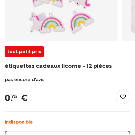
tout petit prix
étiquettes cadeaux licorne - 12 pièces
pas encore d'avis
/fr-
fr/fete-
0
.
€
75
idees-
cadeaux/emballage-
cadeau/rubans-
etiquettes/etiquettes-
indisponible
cadeaux-
licorne-