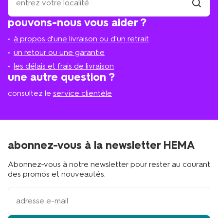
se
trouve
trouver
pouvons-nous vous aider ?
un
le
magasi
magasin
à propos d'une livraison ou d'un retrait
le
plus
un retour ou une garantie
proche
les délais et frais de livraison
?
une autre question ?
consultez le
service clientèle
abonnez-vous à la newsletter HEMA
Abonnez-vous à notre newsletter pour rester au courant
des promos et nouveautés.
votre
adresse
email