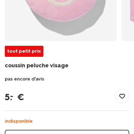
tout petit prix
coussin peluche visage
pas encore d'avis
/fr-
fr/jouets/peluches/coussin-
5
.
€
–
peluche-
visage-
61130138.html
indisponible