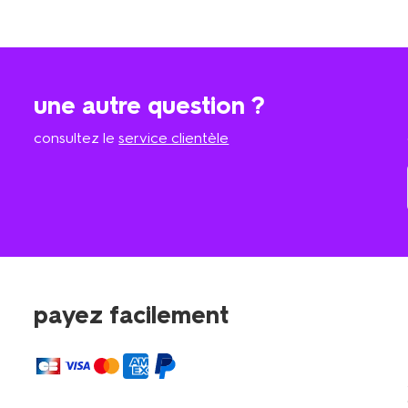
une autre question ?
consultez le
service clientèle
payez facilement