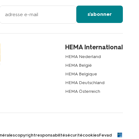
votre
s'abonner
adresse
email
HEMA International
HEMA Nederland
HEMA België
HEMA Belgique
HEMA Deutschland
HEMA Österreich
nérales
copyright
responsabilité
sécurité
cookies
Fevad