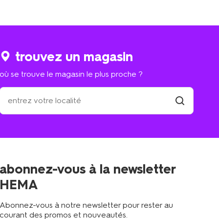
trouvez un magasin
où se trouve le magasin le plus proche ?
où
se
trouve
trouver
un
le
magasin
magasin
le
plus
proche
abonnez-vous à la newsletter
?
HEMA
Abonnez-vous à notre newsletter pour rester au
courant des promos et nouveautés.