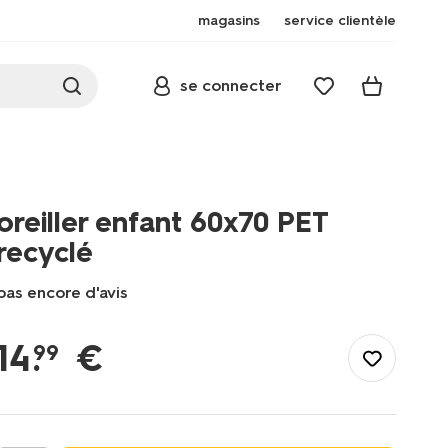
magasins
service clientèle
se connecter
oreiller enfant 60x70 PET
recyclé
pas encore d'avis
/fr-
fr/literie/couettes/oreillers/oreiller-
14
.
€
99
enfant-
60x70-
pet-
recycle-
5590041.html