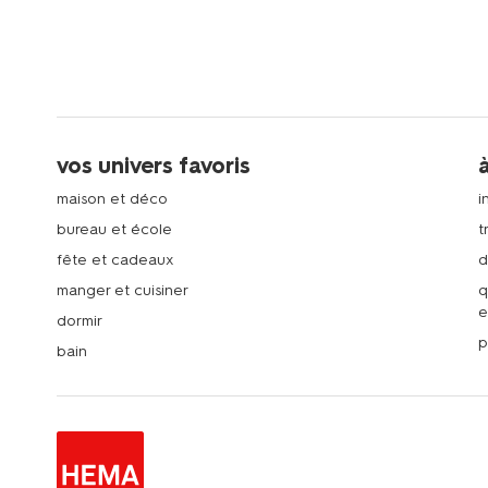
vos univers favoris
maison et déco
i
bureau et école
t
fête et cadeaux
d
manger et cuisiner
q
e
dormir
p
bain