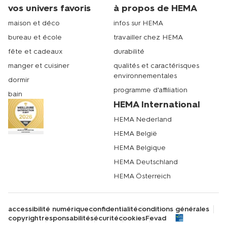
vos univers favoris
à propos de HEMA
maison et déco
infos sur HEMA
bureau et école
travailler chez HEMA
fête et cadeaux
durabilité
manger et cuisiner
qualités et caractérisques
environnementales
dormir
programme d'affiliation
bain
HEMA International
HEMA Nederland
HEMA België
HEMA Belgique
HEMA Deutschland
HEMA Österreich
accessibilité numérique
confidentialité
conditions générales
copyright
responsabilité
sécurité
cookies
Fevad