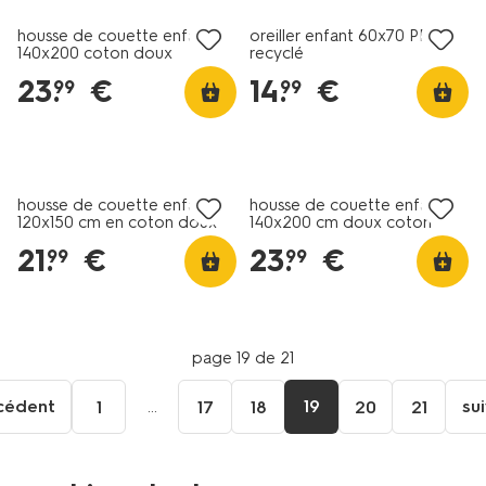
housse de couette enfant
oreiller enfant 60x70 PET
140x200 coton doux
recyclé
crocodiles
23
.
€
14
.
€
99
99
housse de couette enfant
housse de couette enfant
120x150 cm en coton doux
140x200 cm doux coton
rose clair
papillons
21
.
€
23
.
€
99
99
page 19 de 21
cédent
...
19
su
1
17
18
20
21
Aller
à
la
page