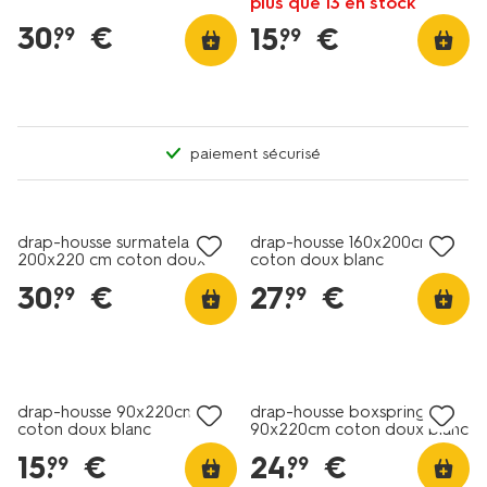
plus que 13 en stock
30
.
€
15
.
€
99
99
paiement sécurisé
drap-housse surmatelas
drap-housse 160x200cm
200x220 cm coton doux
coton doux blanc
blanc
30
.
€
27
.
€
99
99
drap-housse 90x220cm
drap-housse boxspring
coton doux blanc
90x220cm coton doux blanc
15
.
€
24
.
€
99
99