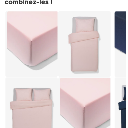
combinez-les !
précédente