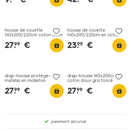
housse de couette
housse de couette
140x200/220cm coton doux
140x200/220cm en coton
branches d'olivier vert
doux bleu glace
27
.
€
23
.
€
99
99
drap-housse protège-
drap-housse 160x200cm
matelas en molleton
coton doux gris foncé
imperméable 70x150cm
27
.
€
27
.
€
99
99
paiement sécurisé