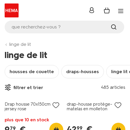
se
connecter
que recherchez-vous ?
linge de lit
linge de lit
housses de couette
draps-housses
linge lit
485 articles
filtrer et trier
Drap housse 70x150cm
drap-housse protège-
jersey rose
matelas en molleton
imperméable 90x200cm
plus que 10 en stock
42
.
€
9
.
€
99
79