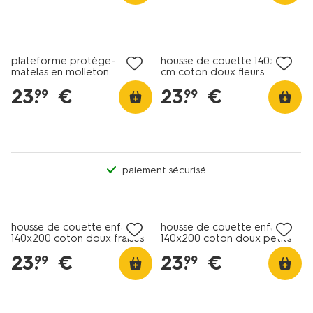
plateforme protège-
housse de couette 140x200
matelas en molleton
cm coton doux fleurs
imperméable 70x150cm
23
.
€
23
.
€
99
99
paiement sécurisé
housse de couette enfant
housse de couette enfant
140x200 coton doux fraises
140x200 coton doux petits
cœurs
23
.
€
23
.
€
99
99