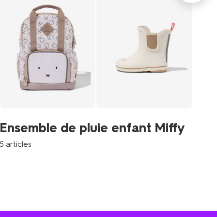
En
Ensemble de pluie enfant Miffy
T
5 articles
4 a