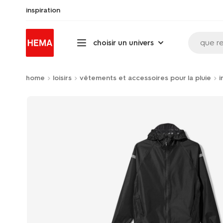
inspiration
que r
choisir un univers
home
loisirs
vêtements et accessoires pour la pluie
i
Product-
set
image