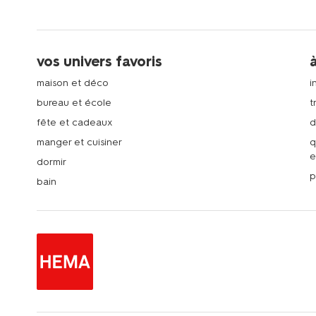
vos univers favoris
maison et déco
i
bureau et école
t
fête et cadeaux
d
manger et cuisiner
q
e
dormir
p
bain