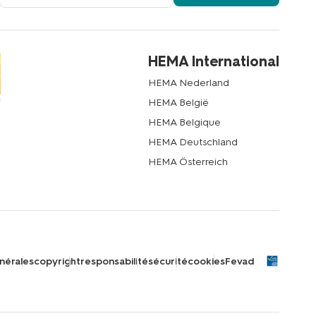
email
HEMA International
HEMA Nederland
HEMA België
HEMA Belgique
HEMA Deutschland
HEMA Österreich
nérales
copyright
responsabilité
sécurité
cookies
Fevad