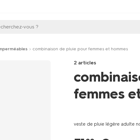
echerchez-vous ?
mperméables
combinaison de pluie pour femmes et hommes
2 articles
combinais
femmes e
Products
/fr-
fr/loisirs-
veste de pluie légère adulte n
temps-
libre/vetements-
de-