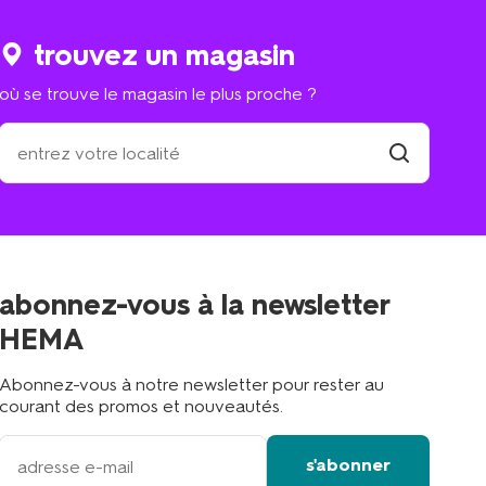
trouvez un magasin
où se trouve le magasin le plus proche ?
où
se
trouve
trouver
un
le
magasin
magasin
le
plus
proche
abonnez-vous à la newsletter
?
HEMA
Abonnez-vous à notre newsletter pour rester au
courant des promos et nouveautés.
votre
s'abonner
adresse