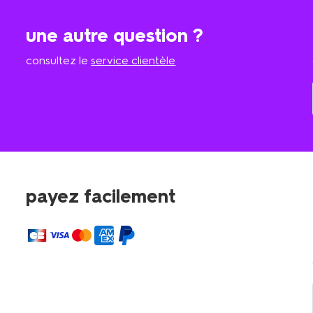
une autre question ?
consultez le
service clientèle
payez facilement