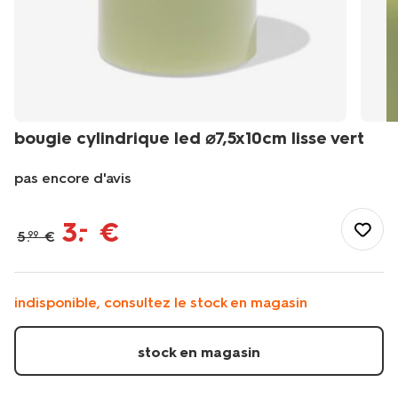
bougie cylindrique led ⌀7,5x10cm lisse vert
pas encore d'avis
/fr-
fr/maison-
3
.
€
–
5
.
€
99
deco/deco/bougies/bougies-
led/bougie-
cylindrique-
led-
indisponible, consultez le stock en magasin
%E2%8C%8075x10cm-
lisse-
vert-
stock en magasin
13550165.html