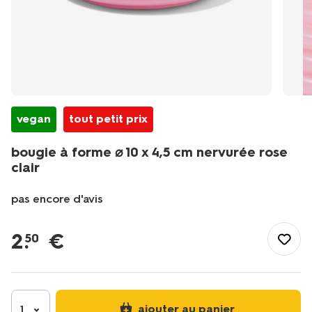
vegan
tout petit prix
bougie à forme ⌀ 10 x 4,5 cm nervurée rose
clair
pas encore d'avis
/fr-
fr/maison-
2
.
€
50
deco/deco/bougies/grosses-
bougies/bougie-
a-
forme-
%E2%8C%80-
ajouter au panier
1