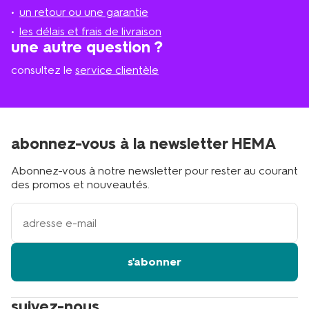
plus
un retour ou une garantie
proche
les délais et frais de livraison
?
une autre question ?
consultez le
service clientèle
abonnez-vous à la newsletter HEMA
Abonnez-vous à notre newsletter pour rester au courant
des promos et nouveautés.
votre
adresse
email
s'abonner
suivez-nous