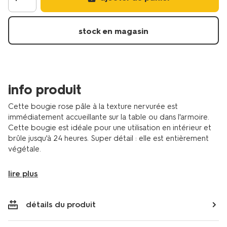
10-
x-
45-
stock en magasin
cm-
nervuree-
rose-
clair-
13506168.html
info produit
Cette bougie rose pâle à la texture nervurée est
immédiatement accueillante sur la table ou dans l'armoire.
Cette bougie est idéale pour une utilisation en intérieur et
brûle jusqu'à 24 heures. Super détail : elle est entièrement
végétale.
lire plus
détails du produit