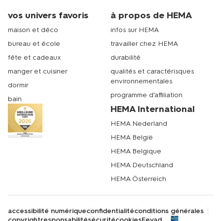
vos univers favoris
à propos de HEMA
maison et déco
infos sur HEMA
bureau et école
travailler chez HEMA
fête et cadeaux
durabilité
manger et cuisiner
qualités et caractérisques
environnementales
dormir
programme d'affiliation
bain
HEMA International
HEMA Nederland
HEMA België
HEMA Belgique
HEMA Deutschland
HEMA Österreich
accessibilité numérique
confidentialité
conditions générales
copyright
responsabilité
sécurité
cookies
Fevad