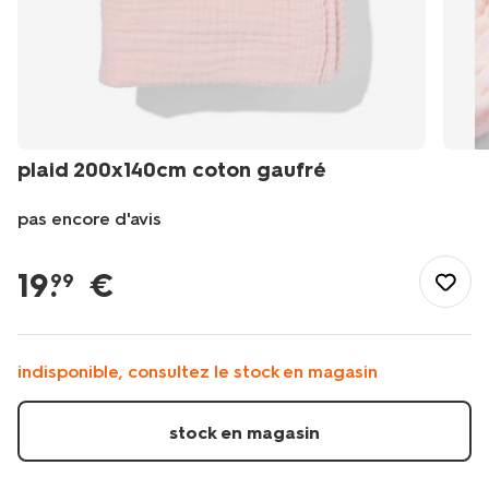
plaid 200x140cm coton gaufré
pas encore d'avis
/fr-
fr/maison-
19
.
€
99
deco/deco/plaids/plaid-
200x140cm-
coton-
gaufre-
indisponible, consultez le stock en magasin
41822223.html
stock en magasin