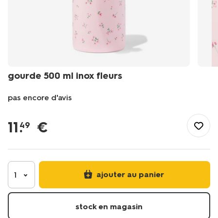
gourde 500 ml inox fleurs
pas encore d'avis
/fr-
fr/manger-
11
.
€
49
cuisiner/conservation/gourdes/gourde-
500-
ml-
inox-
fleurs-
ajouter au panier
1
14504745.html
stock en magasin