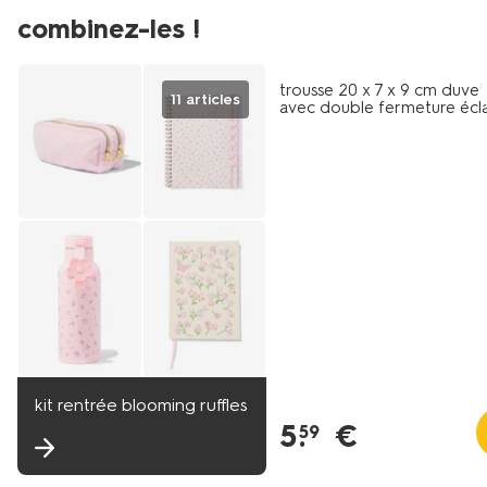
combinez-les !
trousse 20 x 7 x 9 cm duve
11 articles
avec double fermeture écla
kit rentrée blooming ruffles
5
.
€
59