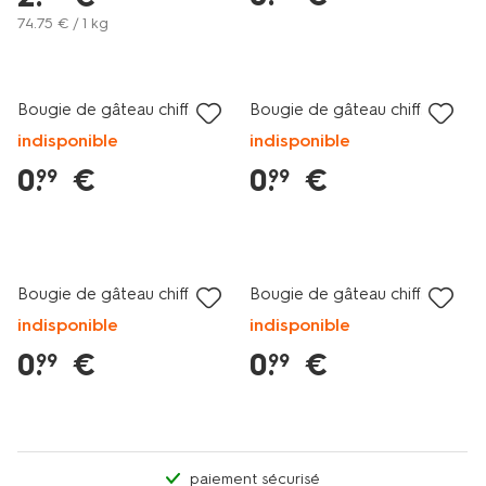
74
.
75
€ / 1 kg
Bougie de gâteau chiffre 2
Bougie de gâteau chiffre 5
indisponible
indisponible
0
.
€
0
.
€
99
99
Bougie de gâteau chiffre 6
Bougie de gâteau chiffre 1
indisponible
indisponible
0
.
€
0
.
€
99
99
paiement sécurisé