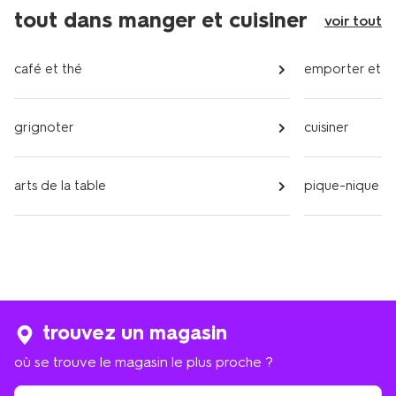
page
tout dans manger et cuisiner
voir tout
précédente
café et thé
emporter et c
grignoter
cuisiner
arts de la table
pique-nique
trouvez un magasin
où se trouve le magasin le plus proche ?
où