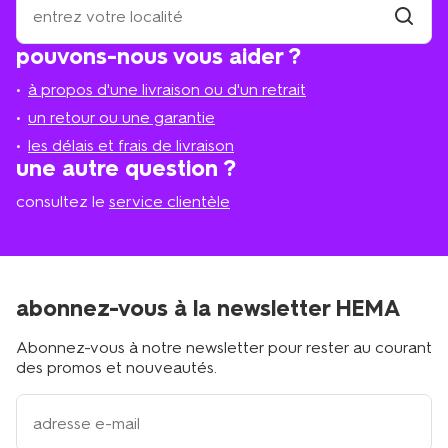
se
trouve
trouver
pouvons-nous vous aider ?
un
le
magasi
magasin
à propos d'une livraison ou d'un retrait
le
plus
un retour ou une garantie
proche
les délais et frais de livraison
?
une autre question ?
consultez le
service clientèle
abonnez-vous à la newsletter HEMA
Abonnez-vous à notre newsletter pour rester au courant
des promos et nouveautés.
votre
adresse
email