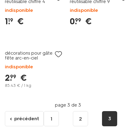
réutilisable chiffre 4
réutilisable chiffre 9
indisponible
indisponible
1
.
€
0
.
€
19
99
décorations pour gâteau
fête arc-en-ciel
indisponible
2
.
€
99
85
.
43
€ / 1 kg
page 3 de 3
précédent
3
1
2
Aller
à
la