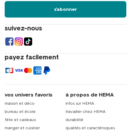
s'abonner
suivez-nous
payez facilement
vos univers favoris
à propos de HEMA
maison et déco
infos sur HEMA
bureau et école
travailler chez HEMA
fête et cadeaux
durabilité
manger et cuisiner
qualités et caractérisques