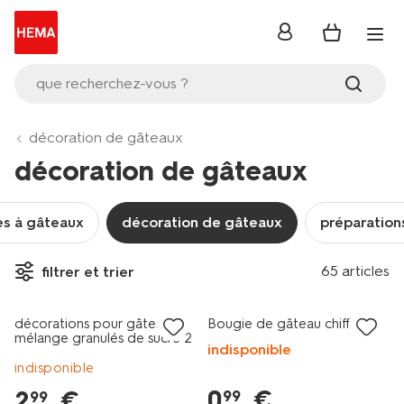
se
connecter
que recherchez-vous ?
décoration de gâteaux
décoration de gâteaux
s à gâteaux
décoration de gâteaux
préparation
65 articles
filtrer et trier
décorations pour gâteaux
Bougie de gâteau chiffre 4
mélange granulés de sucre 2
indisponible
variétés
indisponible
0
.
€
2
.
€
99
99