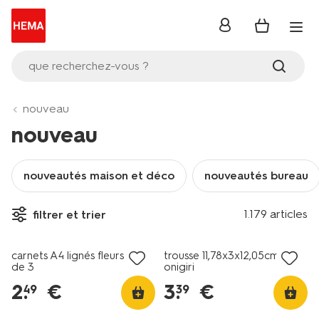
se
connecter
que recherchez-vous ?
nouveau
nouveau
nouveautés maison et déco
nouveautés bureau
1.179 articles
filtrer et trier
nouveau
nouveau
carnets A4 lignés fleurs - lot
trousse 11,78x3x12,05cm
de 3
onigiri
2
.
€
3
.
€
49
39