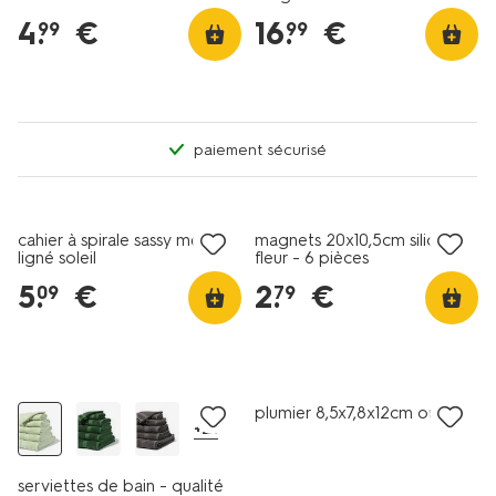
4
.
€
16
.
€
99
99
paiement sécurisé
nouveau
nouveau
cahier à spirale sassy me A5
magnets 20x10,5cm silicone
ligné soleil
fleur - 6 pièces
5
.
€
2
.
€
09
79
nouveau
plumier 8,5x7,8x12cm ours
+21
serviettes de bain - qualité