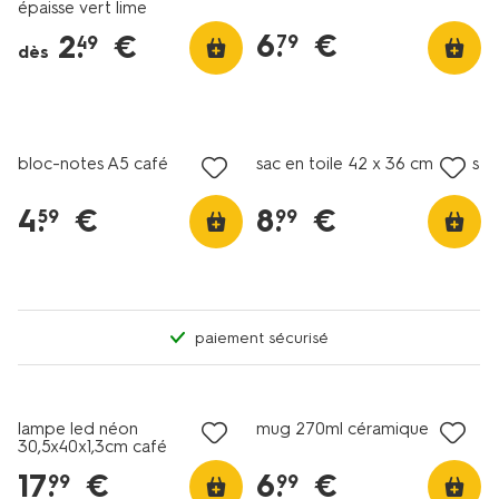
épaisse vert lime
6
.
€
2
.
€
79
49
dès
nouveau
nouveau
bloc-notes A5 café
sac en toile 42 x 36 cm fleurs
4
.
€
8
.
€
59
99
paiement sécurisé
nouveau
nouveau
lampe led néon
mug 270ml céramique ours
30,5x40x1,3cm café
17
.
€
6
.
€
99
99