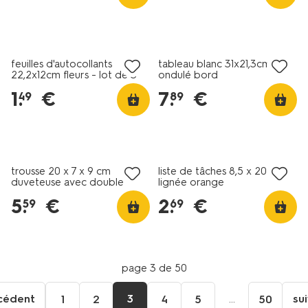
nouveau
nouveau
feuilles d'autocollants
tableau blanc 31x21,3cm
22,2x12cm fleurs - lot de 3
ondulé bord
1
.
€
7
.
€
49
89
nouveau
trousse 20 x 7 x 9 cm
liste de tâches 8,5 x 20 cm
duveteuse avec double
lignée orange
fermeture éclair
5
.
€
2
.
€
59
69
page 3 de 50
cédent
3
...
su
1
2
4
5
50
Aller