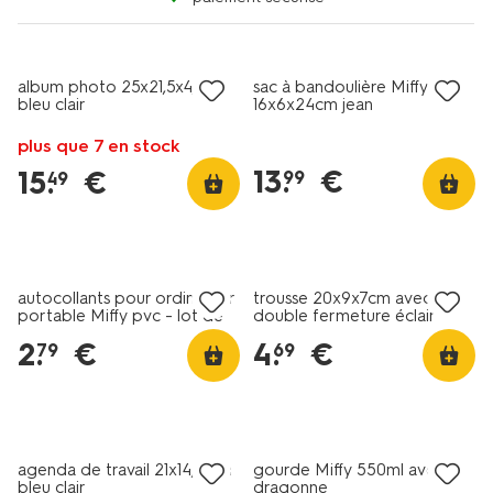
nouveau
album photo 25x21,5x4,5cm
sac à bandoulière Miffy
bleu clair
16x6x24cm jean
plus que 7 en stock
13
.
€
15
.
€
99
49
nouveau
nouveau
autocollants pour ordinateur
trousse 20x9x7cm avec
portable Miffy pvc - lot de
double fermeture éclair
14
panthère
2
.
€
4
.
€
79
69
nouveau
agenda de travail 21x14,8 cm
gourde Miffy 550ml avec
bleu clair
dragonne