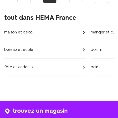
à
la
page
tout dans HEMA France
précédente
maison et déco
manger et cuis
bureau et école
dormir
fête et cadeaux
bain
trouvez un magasin