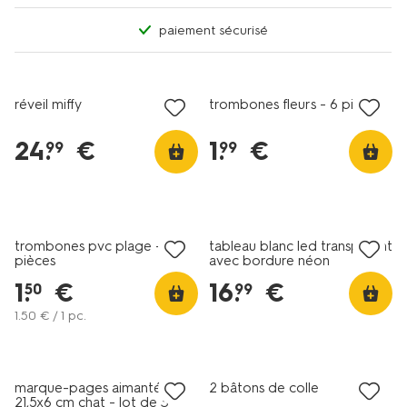
paiement sécurisé
réveil miffy
trombones fleurs - 6 pièces
24
.
€
1
.
€
99
99
tout petit prix
nouveau
trombones pvc plage - 6
tableau blanc led transparent
pièces
avec bordure néon
48,5x33,8x1.3cm
1
.
€
16
.
€
50
99
1
.
50
€ / 1 pc.
tout petit prix
marque-pages aimantés
2 bâtons de colle
21,5x6 cm chat - lot de 3