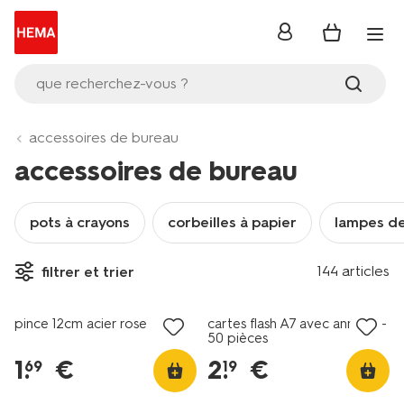
se
connecter
que recherchez-vous ?
accessoires de bureau
accessoires de bureau
pots à crayons
corbeilles à papier
lampes d
144 articles
filtrer et trier
nouveau
nouveau
pince 12cm acier rose
cartes flash A7 avec anneau -
50 pièces
1
.
€
2
.
€
69
19