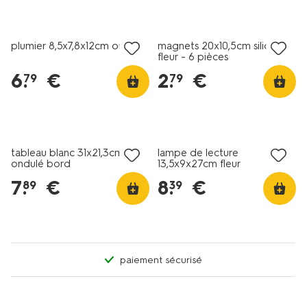
nouveau
nouveau
plumier 8,5x7,8x12cm ours
magnets 20x10,5cm silicone
fleur - 6 pièces
6
.
€
2
.
€
79
79
nouveau
nouveau
tableau blanc 31x21,3cm
lampe de lecture
ondulé bord
13,5x9x27cm fleur
7
.
€
8
.
€
89
39
paiement sécurisé