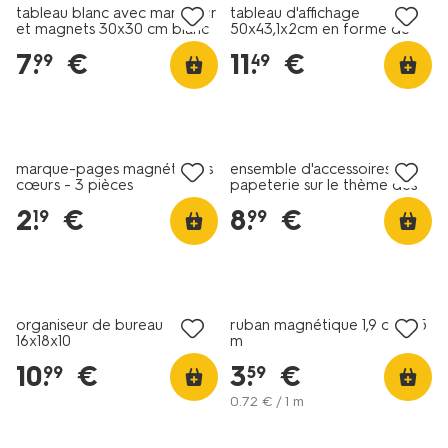
tableau blanc avec marqueur
tableau d'affichage
et magnets 30x30 cm blanc
50x43,1x2cm en forme de
cœur
7
.
€
11
.
€
99
49
nouveau
nouveau
marque-pages magnétiques
ensemble d'accessoires de
cœurs - 3 pièces
papeterie sur le thème des
fleurs
2
.
€
8
.
€
19
99
organiseur de bureau
ruban magnétique 1,9 cm x 5
16x18x10
m
10
.
€
3
.
€
99
59
0
.
72
€ / 1 m