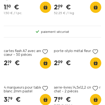
1
.
€
2
.
€
50
09
1
.
50
€ / 1 pc.
52
.
25
€ / 1 kg
paiement sécurisé
nouveau
nouveau
cartes flash A7 avec anneau
porte-stylo métal fleur
cœur - 50 pièces
2
.
€
2
.
€
19
09
4 marqueurs pour tableau
serre-livres 14,5x12,2 cm acier
blanc 2mm pastel
chat - 2 pièces
3
.
€
7
.
€
79
89