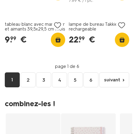
7
.
89
€ / 1 pc.
nouveau
nouveau
tableau blanc avec marqueur
lampe de bureau Takkie
et aimants 39,5x29,5 cm mois
rechargeable
9
.
€
22
.
€
99
99
page 1 de 6
1
suivant
2
3
4
5
6
page
suivante
combinez-les !