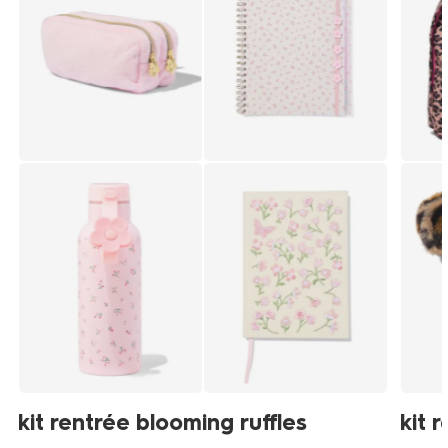
kit rentrée blooming ruffles
kit 