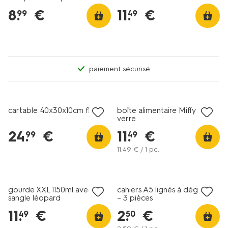
8
.
€
11
.
€
99
49
paiement sécurisé
nouveau
cartable 40x30x10cm fleurs
boîte alimentaire Miffy 1L
verre
24
.
€
11
.
€
99
49
11
.
49
€ / 1 pc.
tout petit prix
gourde XXL 1150ml avec
cahiers A5 lignés à dégradé
sangle léopard
– 3 pièces
11
.
€
2
.
€
49
50