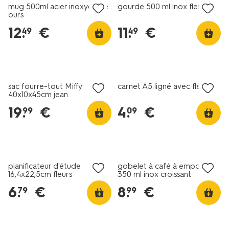
mug 500ml acier inoxydable
gourde 500 ml inox fleurs
ours
12
.
€
11
.
€
49
49
nouveau
nouveau
sac fourre-tout Miffy
carnet A5 ligné avec fleurs
40x10x45cm jean
19
.
€
4
.
€
99
09
planificateur d'étude
gobelet à café à emporter
16,4x22,5cm fleurs
350 ml inox croissant
6
.
€
8
.
€
79
99