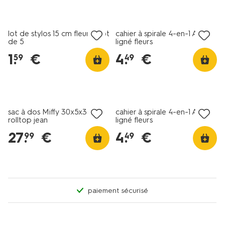
nouveau
nouveau
lot de stylos 15 cm fleurs - lot
cahier à spirale 4-en-1 A4
de 5
ligné fleurs
1
.
€
4
.
€
59
49
nouveau
nouveau
sac à dos Miffy 30x5x36cm
cahier à spirale 4-en-1 A5
rolltop jean
ligné fleurs
27
.
€
4
.
€
99
49
paiement sécurisé