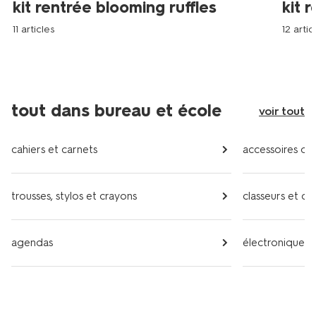
kit rentrée blooming ruffles
kit 
11 articles
12 artic
tout dans bureau et école
voir tout
cahiers et carnets
accessoires de
trousses, stylos et crayons
classeurs et ch
agendas
électronique e