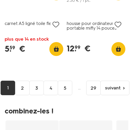
2
.
50
€ / 1 pc.
nouveau
carnet A5 ligné toile fleur
housse pour ordinateur
portable miffy 14 pouces
plus que 14 en stock
12
.
€
5
.
€
99
59
1
...
suivant
2
3
4
5
29
page
suivant
combinez-les !