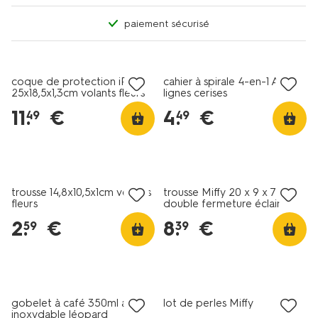
paiement sécurisé
nouveau
nouveau
coque de protection iPad
cahier à spirale 4-en-1 A4
25x18,5x1,3cm volants fleurs
lignes cerises
11
.
€
4
.
€
49
49
nouveau
nouveau
trousse 14,8x10,5x1cm volants
trousse Miffy 20 x 9 x 7 cm
fleurs
double fermeture éclair
2
.
€
8
.
€
59
39
nouveau
gobelet à café 350ml acier
lot de perles Miffy
inoxydable léopard