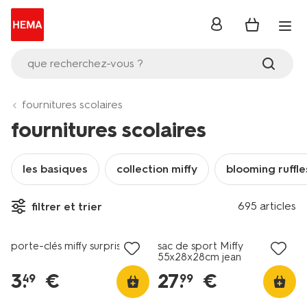
se
connecter
que recherchez-vous ?
fournitures scolaires
fournitures scolaires
les basiques
collection miffy
blooming ruffle
695 articles
filtrer et trier
nouveau
nouveau
porte-clés miffy surprise
sac de sport Miffy
55x28x28cm jean
3
.
€
27
.
€
49
99