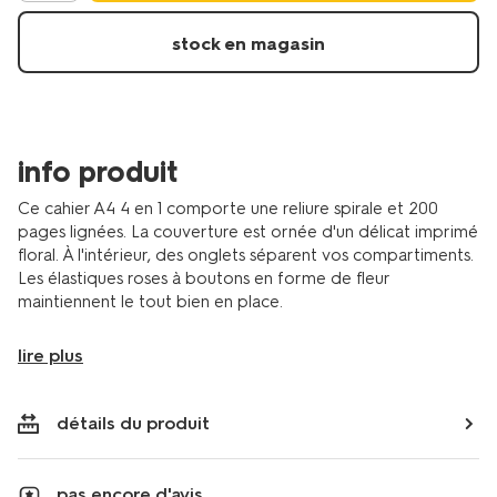
a4-
ligne-
stock en magasin
fleurs-
14504726.html
info produit
Ce cahier A4 4 en 1 comporte une reliure spirale et 200
pages lignées. La couverture est ornée d'un délicat imprimé
floral. À l'intérieur, des onglets séparent vos compartiments.
Les élastiques roses à boutons en forme de fleur
maintiennent le tout bien en place.
lire plus
détails du produit
pas encore d'avis