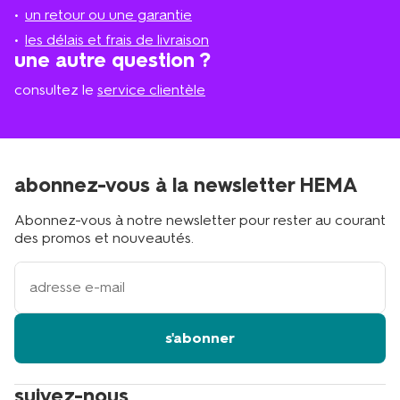
plus
un retour ou une garantie
proche
les délais et frais de livraison
?
une autre question ?
consultez le
service clientèle
abonnez-vous à la newsletter HEMA
Abonnez-vous à notre newsletter pour rester au courant
des promos et nouveautés.
votre
adresse
email
s'abonner
suivez-nous