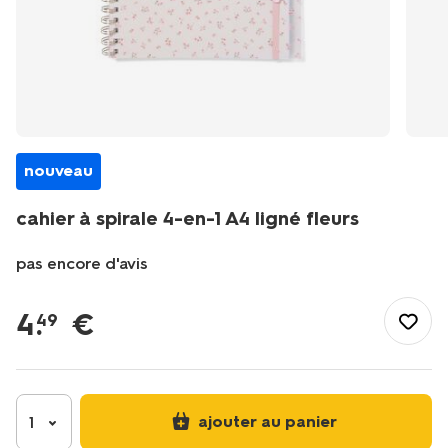
nouveau
cahier à spirale 4-en-1 A4 ligné fleurs
pas encore d'avis
/fr-
fr/papeterie/cahiers-
4
.
€
49
carnets/cahiers/cahier-
a-
spirale-
4-
en-
ajouter au panier
1
1-