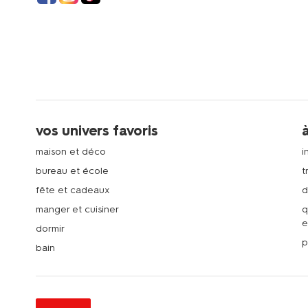
vos univers favoris
maison et déco
i
bureau et école
t
fête et cadeaux
d
manger et cuisiner
q
e
dormir
p
bain