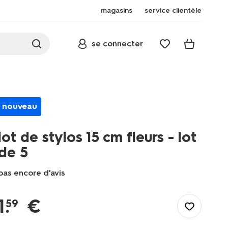
magasins
service clientèle
se connecter
nouveau
lot de stylos 15 cm fleurs - lot
de 5
pas encore d'avis
/fr-
fr/papeterie/ecriture/stylos/stylos-
1
.
€
59
a-
bille/lot-