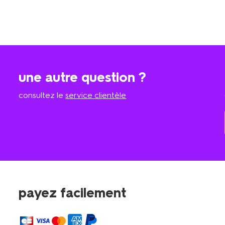
une autre question ?
consultez le
service clientèle
payez facilement