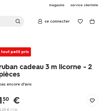
magasins
service clientèle
se connecter
tout petit prix
ruban cadeau 3 m licorne - 2
pièces
pas encore d'avis
/fr-
fr/papeterie/personnalisation/masking-
1
.
€
50
tape/ruban-
cadeau-
0
.
25
€ / 1 m