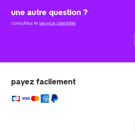
une autre question ?
consultez le
service clientèle
payez facilement