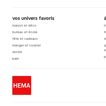
vos univers favoris
maison et déco
i
bureau et école
t
fête et cadeaux
d
manger et cuisiner
q
e
dormir
p
bain