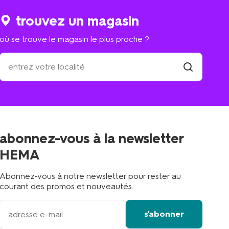
trouvez un magasin
où se trouve le magasin le plus proche ?
où
se
trouve
trouver
un
le
magasin
magasin
le
plus
proche
abonnez-vous à la newsletter
?
HEMA
Abonnez-vous à notre newsletter pour rester au
courant des promos et nouveautés.
votre
s'abonner
adresse
email