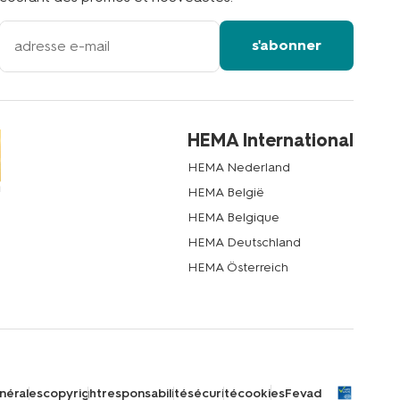
votre
s'abonner
adresse
email
HEMA International
HEMA Nederland
HEMA België
HEMA Belgique
HEMA Deutschland
HEMA Österreich
nérales
copyright
responsabilité
sécurité
cookies
Fevad