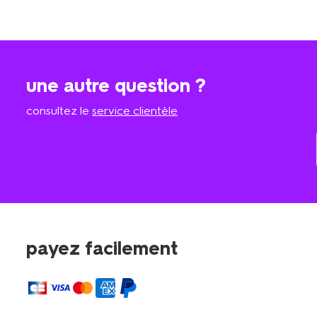
une autre question ?
consultez le
service clientèle
payez facilement