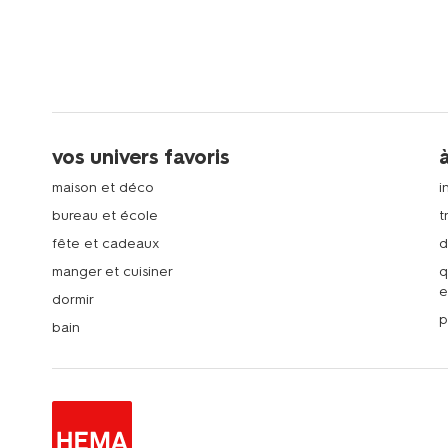
vos univers favoris
maison et déco
i
bureau et école
t
fête et cadeaux
d
manger et cuisiner
q
e
dormir
p
bain