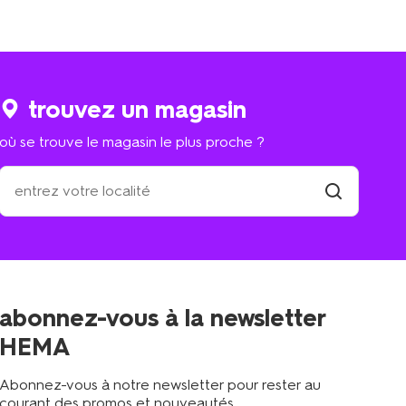
trouvez un magasin
où se trouve le magasin le plus proche ?
où
se
trouve
trouver
un
le
magasin
magasin
le
plus
proche
abonnez-vous à la newsletter
?
HEMA
Abonnez-vous à notre newsletter pour rester au
courant des promos et nouveautés.