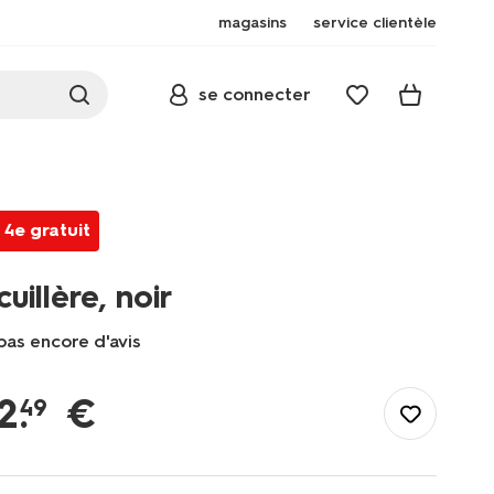
magasins
service clientèle
se connecter
4e gratuit
cuillère, noir
pas encore d'avis
/fr-
fr/prix-
2
.
€
49
en-
baisse/cuillere-
noir-
9906052.html