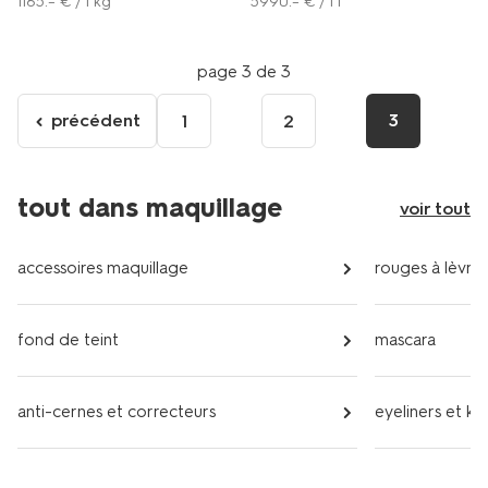
1165
.
–
€ / 1 kg
5990
.
–
€ / 1 l
page 3 de 3
précédent
3
1
2
Aller
à
la
page
tout dans maquillage
voir tout
précédente
accessoires maquillage
rouges à lèvres
fond de teint
mascara
anti-cernes et correcteurs
eyeliners et kh