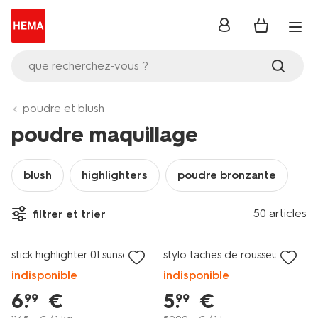
se
connecter
que recherchez-vous ?
poudre et blush
poudre maquillage
blush
highlighters
poudre bronzante
-80%
50 articles
filtrer et trier
sur le 2ème
vegan
stick highlighter 01 sunset
stylo taches de rousseur
indisponible
indisponible
6
.
€
5
.
€
99
99