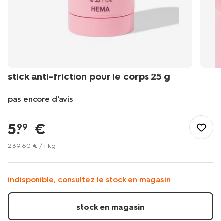
stick anti-friction pour le corps 25 g
pas encore d'avis
/fr-
fr/soins-
5
.
€
99
beaute/soins-
bien-
239
.
60
€ / 1 kg
etre/soins-
du-
corps/lotion-
indisponible, consultez le stock en magasin
corporelle/stick-
anti-
friction-
stock en magasin
pour-