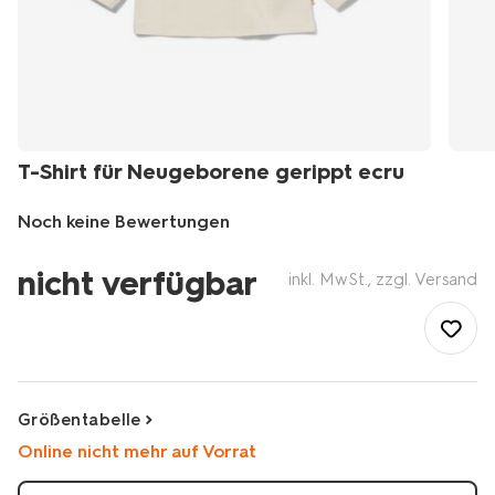
T-Shirt für Neugeborene gerippt ecru
Noch keine Bewertungen
/de-
nicht verfügbar
de/baby/babykleidung/newborn/t-
inkl. MwSt., zzgl. Versand
shirt-
fuer-
neugeborene-
gerippt-
ecru-
33404420ECRU.html
Größentabelle
Online nicht mehr auf Vorrat