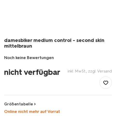
damesbiker medium control - second skin
mittelbraun
Noch keine Bewertungen
/de-
nicht verfügbar
de/damen-
inkl. MwSt., zzgl. Versand
herren/damen-
unterwaesche-
pyjama/damen-
shapewear/damesbiker-
medium-
control-
Größentabelle
-
Online nicht mehr auf Vorrat
-