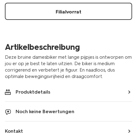
second-
skin-
Filialvorrat
mittelbraun-
1000022645.html
Artikelbeschreibung
Deze bruine damesbiker met lange pijpjes is ontworpen om
jou er op je best te laten uitzien. De biker is medium
corrigerend en verbetert je figuur. En naadloos, dus
optimale bewegingsvrijheid en draagcomfort.
Produktdetails
Noch keine Bewertungen
Kontakt