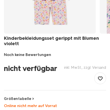
Kinderbekleidungsset gerippt mit Blumen
violett
Noch keine Bewertungen
/de-
nicht verfügbar
de/kind/kinderkleidung/kindershirts-
inkl. MwSt., zzgl. Versand
kindertops/kinderbekleidungsset-
gerippt-
mit-
blumen-
violett-
30848000PURPLE.html
Größentabelle
Online nicht mehr auf Vorrat