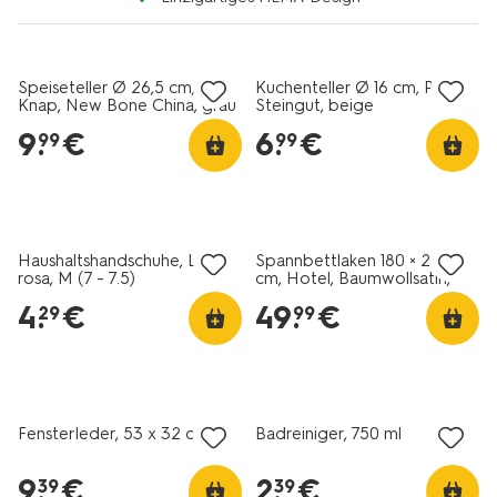
2+1 Gratis
2+1 Gratis
Speiseteller Ø 26,5 cm,
Kuchenteller Ø 16 cm, Puur,
Knap, New Bone China, grau
Steingut, beige
9
.
€
6
.
€
99
99
1+1 Gratis
30% Rabatt
Haushaltshandschuhe, Latex,
Spannbettlaken 180 × 220
rosa, M (7 - 7.5)
cm, Hotel, Baumwollsatin,
Weiß
4
.
€
49
.
€
29
99
1+1 Gratis
1+1 Gratis
Fensterleder, 53 x 32 cm
Badreiniger, 750 ml
9
.
€
2
.
€
39
39