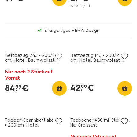
3
.
19
€ / 1 L
Einzigartiges HEMA-Design
30% Rabatt
30% Rabatt
Bettbezug 240 × 200/220
Bettbezug 140 × 200/220
cm, Hotel, Baumwollsatin,
cm, Hotel, Baumwollsatin,
rosa
braun
Nur noch 2 Stück auf
Vorrat
42
.
€
84
.
€
99
99
30% Rabatt
2+1 Gratis
Topper-Spannbettlaken 160
Teebecher 480 ml, Steingut,
× 200 cm, Hotel,
lila, Croissant
Baumwollsatin, Weiß
Nur noch 1 Stück auf