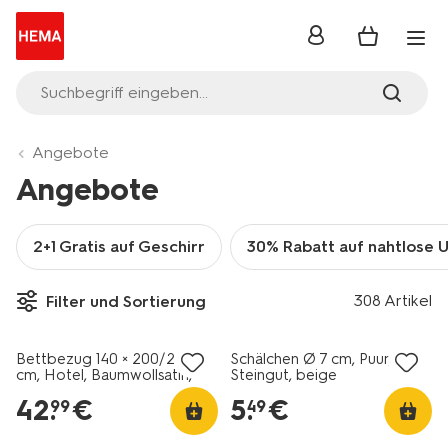
Anmelden
Suchbegriff eingeben...
Angebote
Angebote
2+1 Gratis auf Geschirr
30% Rabatt auf nahtlose 
308 Artikel
Filter und Sortierung
30% Rabatt
2+1 Gratis
Bettbezug 140 × 200/220
Schälchen Ø 7 cm, Puur,
cm, Hotel, Baumwollsatin,
Steingut, beige
taupe
42
.
€
5
.
€
99
49