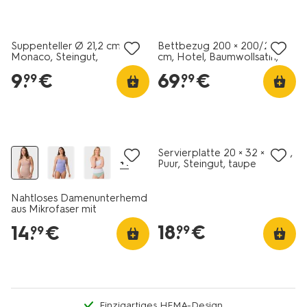
2+1 Gratis
30% Rabatt
Suppenteller Ø 21,2 cm,
Bettbezug 200 × 200/220
Monaco, Steingut,
cm, Hotel, Baumwollsatin,
dunkelbraun
schwarz
9
.
€
69
.
€
99
99
30% Rabatt
2+1 Gratis
Servierplatte 20 × 32 × 3 cm,
+1
Puur, Steingut, taupe
Nahtloses Damenunterhemd
aus Mikrofaser mit
Spaghettiträgern beige
18
.
€
14
.
€
99
99
Einzigartiges HEMA-Design