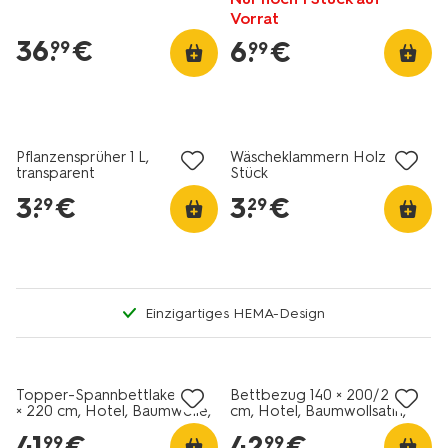
Vorrat
36
.
€
6
.
€
99
99
1+1 Gratis
1+1 Gratis
Pflanzensprüher 1 L,
Wäscheklammern Holz – 36
transparent
Stück
3
.
€
3
.
€
29
29
Einzigartiges HEMA-Design
30% Rabatt
30% Rabatt
Topper-Spannbettlaken 180
Bettbezug 140 × 200/220
× 220 cm, Hotel, Baumwolle,
cm, Hotel, Baumwollsatin,
Perkal, Weiß
schwarz
41
.
€
42
.
€
99
99