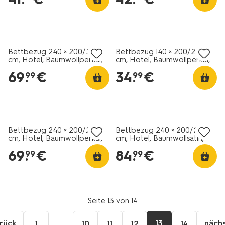
30% Rabatt
30% Rabatt
Bettbezug 240 × 200/220
Bettbezug 140 × 200/220
cm, Hotel, Baumwollperkal,
cm, Hotel, Baumwollperkal,
hellgrün
weiß
69
.
€
34
.
€
99
99
30% Rabatt
30% Rabatt
Bettbezug 240 × 200/220
Bettbezug 240 × 200/220
cm, Hotel, Baumwollperkal,
cm, Hotel, Baumwollsatin,
sandfarben
schwarz
69
.
€
84
.
€
99
99
Seite 13 von 14
rück
...
13
näch
1
10
11
12
14