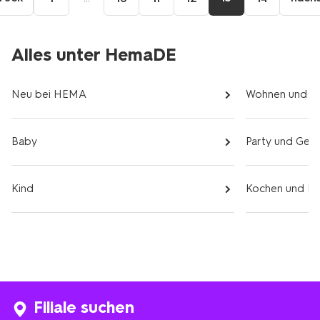
zurück
zur
vorherigen
Seite
Alles unter HemaDE
Neu bei HEMA
Wohnen und Sc
Baby
Party und Ges
Kind
Kochen und Es
Filiale suchen