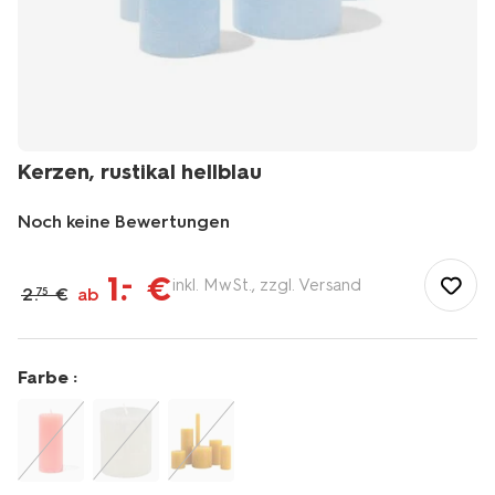
Kerzen, rustikal hellblau
Noch keine Bewertungen
/de-
de/wohnen/wohnaccessoires/kerzen-
1
.
€
–
inkl. MwSt., zzgl. Versand
2
.
€
ab
75
kerzenhalter/kerzen/kerzen-
rustikal-
hellblau-
1000031629.html
Farbe :