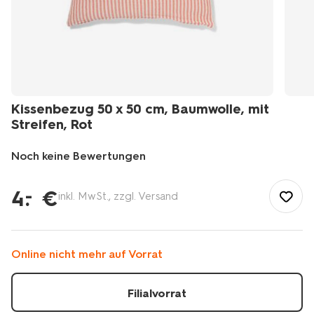
Kissenbezug 50 x 50 cm, Baumwolle, mit
Streifen, Rot
Noch keine Bewertungen
/de-
de/wohnen/wohnaccessoires/kissen-
4
.
€
–
inkl. MwSt., zzgl. Versand
kissenbezuege/kissenbezug-
50-
x-
50-
Online nicht mehr auf Vorrat
cm-
baumwolle-
mit-
Filialvorrat
streifen-