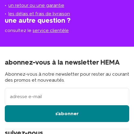
plus
un retour ou une garantie
proche
les délais et frais de livraison
?
une autre question ?
consultez le
service clientèle
abonnez-vous à la newsletter HEMA
Abonnez-vous à notre newsletter pour rester au courant
des promos et nouveautés.
votre
adresse
email
s'abonner
suivez-nous