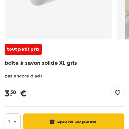
tout petit prix
boîte à savon solide XL gris
pas encore d'avis
/fr-
fr/bain-
3
.
€
50
toilette/accessoires-
salle-
de-
bain/boite-
a-
ajouter au panier
1
savon-