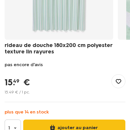
rideau de douche 180x200 cm polyester
texture lin rayures
pas encore d'avis
/fr-
fr/bain-
15
.
€
49
toilette/accessoires-
salle-
15
.
49
€ / 1 pc.
de-
bain/rideaux-
de-
plus que 14 en stock
douche/rideau-
de-
douche-
ajouter au panier
1