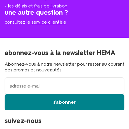
proche
les délais et frais de livraison
?
une autre question ?
consultez le
service clientèle
abonnez-vous à la newsletter HEMA
Abonnez-vous à notre newsletter pour rester au courant
des promos et nouveautés.
votre
adresse
email
s'abonner
suivez-nous