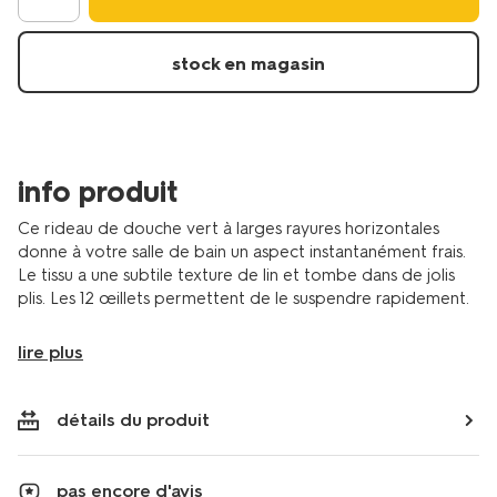
180x200-
cm-
polyester-
stock en magasin
texture-
lin-
rayures-
80300172.html
info produit
Ce rideau de douche vert à larges rayures horizontales
donne à votre salle de bain un aspect instantanément frais.
Le tissu a une subtile texture de lin et tombe dans de jolis
plis. Les 12 œillets permettent de le suspendre rapidement.
lire plus
détails du produit
pas encore d'avis