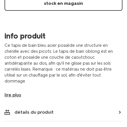
de-
stock en magasin
bain-
50x85-
cm-
chenille-
bleu-
info produit
acier-
5210202.html
Ce tapis de bain bleu acier possède une structure en
chenille avec des picots. Le tapis de bain oblong est en
coton et possède une couche de caoutchouc
antidérapante au dos, afin qu'il ne glisse pas sur les sols
carrelés lisses. Remarque : ce matériau ne doit pas être
utilisé sur un chauffage par le sol, afin d'éviter tout
dommage.
lire plus
détails du produit