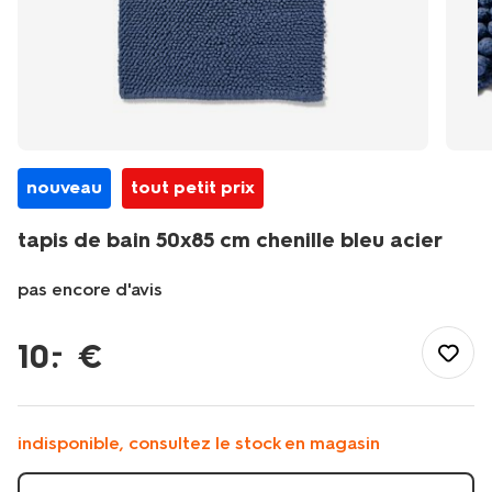
nouveau
tout petit prix
tapis de bain 50x85 cm chenille bleu acier
pas encore d'avis
/fr-
fr/bain-
10
.
€
–
toilette/accessoires-
salle-
de-
bain/tapis-
indisponible, consultez le stock en magasin
de-
bain/tapis-