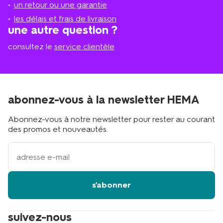
plus
un retour ou une garantie
proche
les délais et frais de livraison
?
une autre question ?
consultez le
service clientèle
abonnez-vous à la newsletter HEMA
Abonnez-vous à notre newsletter pour rester au courant
des promos et nouveautés.
votre
adresse
email
s'abonner
suivez-nous