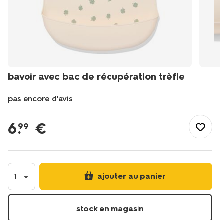
bavoir avec bac de récupération trèfle
pas encore d'avis
/fr-
fr/bebe/soins-
6
.
€
99
bebe/bavoirs/bavoir-
avec-
bac-
de-
recuperation-
ajouter au panier
1
trefle-
33304160.html
stock en magasin