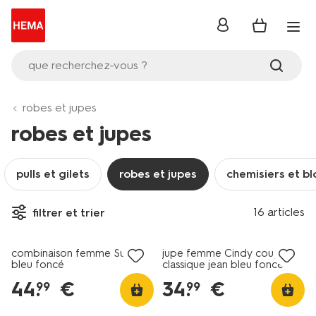
se
connecter
que recherchez-vous ?
robes et jupes
robes et jupes
pulls et gilets
robes et jupes
chemisiers et b
16 articles
filtrer et trier
nouveau
nouveau
combinaison femme Suzy
jupe femme Cindy coupe
bleu foncé
classique jean bleu foncé
44
.
€
34
.
€
99
99