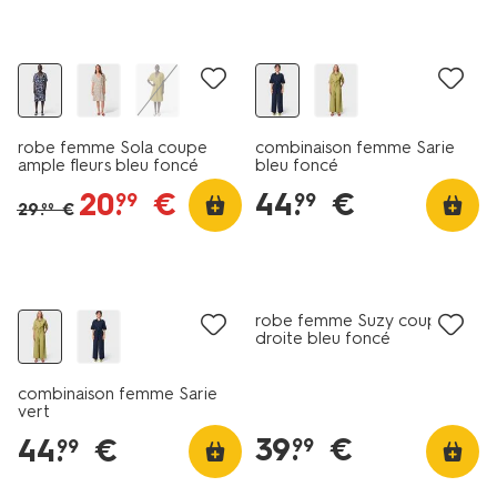
tout petit prix
nouveau
robe femme Sola coupe
combinaison femme Sarie
ample fleurs bleu foncé
bleu foncé
20
.
€
44
.
€
99
99
29
.
€
99
nouveau
nouveau
robe femme Suzy coupe
droite bleu foncé
combinaison femme Sarie
vert
39
.
€
44
.
€
99
99