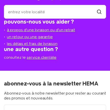
où
se
trouve
trouver
pouvons-nous vous aider ?
un
le
magasi
magasin
à propos d'une livraison ou d'un retrait
le
plus
un retour ou une garantie
proche
les délais et frais de livraison
?
une autre question ?
consultez le
service clientèle
abonnez-vous à la newsletter HEMA
Abonnez-vous à notre newsletter pour rester au courant
des promos et nouveautés.
votre