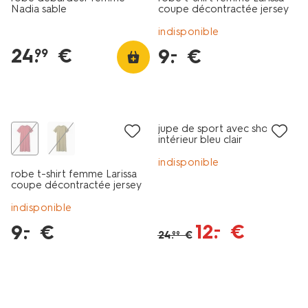
Nadia sable
coupe décontractée jersey
vert
indisponible
24
.
€
9
.
€
–
99
tout petit prix
tout petit prix
jupe de sport avec short
intérieur bleu clair
indisponible
robe t-shirt femme Larissa
coupe décontractée jersey
rouge
indisponible
12
.
€
–
9
.
€
–
24
.
€
99