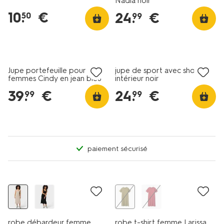
Nadia noir
10
.
€
24
.
€
50
99
nouveau
Jupe portefeuille pour
jupe de sport avec short
femmes Cindy en jean bleu
intérieur noir
foncé
39
.
€
24
.
€
99
99
paiement sécurisé
tout petit prix
robe débardeur femme
robe t-shirt femme Larissa