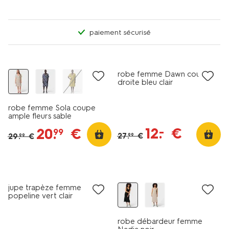
paiement sécurisé
tout petit prix
tout petit prix
robe femme Dawn coupe
droite bleu clair
robe femme Sola coupe
ample fleurs sable
12
.
€
–
20
.
€
99
27
.
€
29
.
€
99
99
tout petit prix
jupe trapèze femme
popeline vert clair
robe débardeur femme