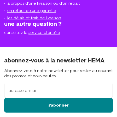
magasin
à propos d'une livraison ou d'un retrait
le
plus
un retour ou une garantie
proche
les délais et frais de livraison
?
une autre question ?
consultez le
service clientèle
abonnez-vous à la newsletter HEMA
Abonnez-vous à notre newsletter pour rester au courant
des promos et nouveautés.
votre
adresse
email
s'abonner