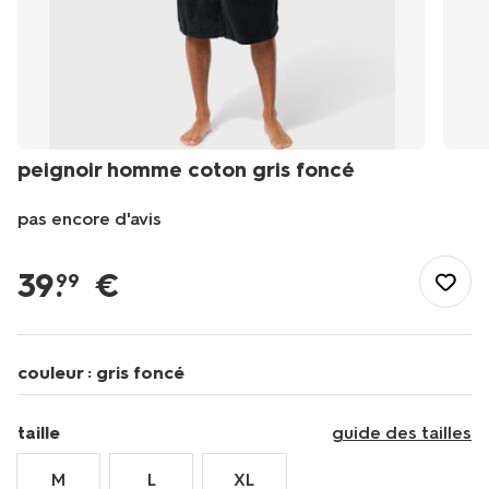
peignoir homme coton gris foncé
pas encore d'avis
/fr-
fr/elle-
39
.
€
99
lui/vetements-
homme/pyjamas-
homme/peignoir-
homme-
couleur :
gris foncé
coton-
-
gris-
taille
guide des tailles
fonce-
23680070DARKGREY.html
M
L
XL