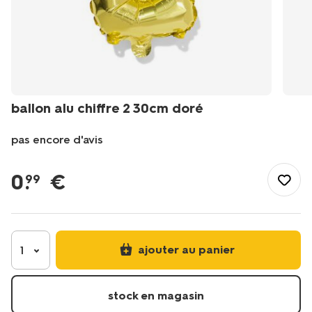
ballon alu chiffre 2 30cm doré
pas encore d'avis
/fr-
fr/fete-
0
.
€
99
idees-
cadeaux/deco-
de-
fete/ballons/ballon-
alu-
ajouter au panier
1
chiffre-
2-
30cm-
stock en magasin
dore-