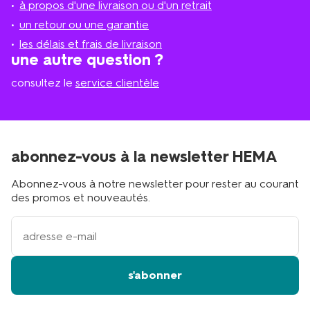
à propos d'une livraison ou d'un retrait
le
plus
un retour ou une garantie
proche
les délais et frais de livraison
?
une autre question ?
consultez le
service clientèle
abonnez-vous à la newsletter HEMA
Abonnez-vous à notre newsletter pour rester au courant
des promos et nouveautés.
votre
adresse
email
s'abonner