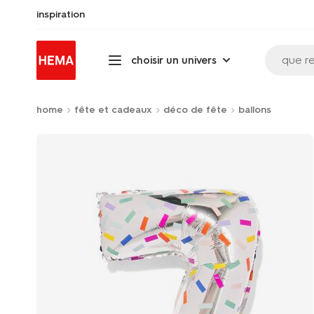
inspiration
que r
choisir un univers
home
fête et cadeaux
déco de fête
ballons