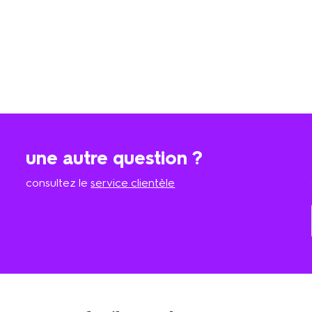
une autre question ?
consultez le
service clientèle