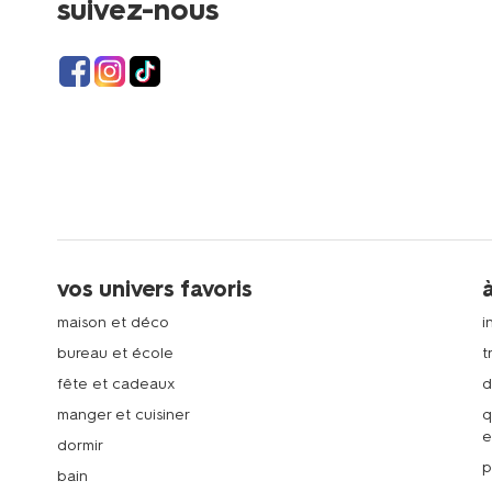
suivez-nous
vos univers favoris
maison et déco
i
bureau et école
t
fête et cadeaux
d
manger et cuisiner
q
e
dormir
p
bain