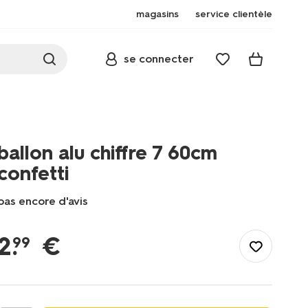
magasins
service clientèle
se connecter
ballon alu chiffre 7 60cm
confetti
pas encore d'avis
/fr-
fr/fete-
2
.
€
99
idees-
cadeaux/deco-
de-
fete/ballons/ballon-
alu-