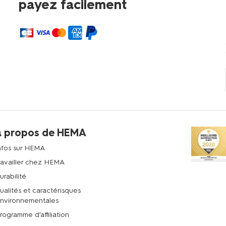
payez facilement
à propos de HEMA
nfos sur HEMA
ravailler chez HEMA
urabilité
ualités et caractérisques
nvironnementales
rogramme d'affiliation