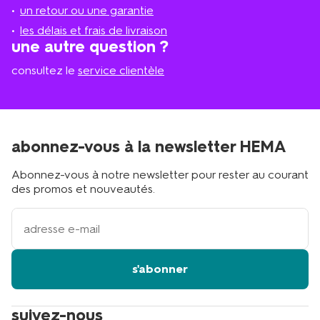
plus
un retour ou une garantie
proche
les délais et frais de livraison
?
une autre question ?
consultez le
service clientèle
abonnez-vous à la newsletter HEMA
Abonnez-vous à notre newsletter pour rester au courant
des promos et nouveautés.
votre
adresse
email
s'abonner
suivez-nous