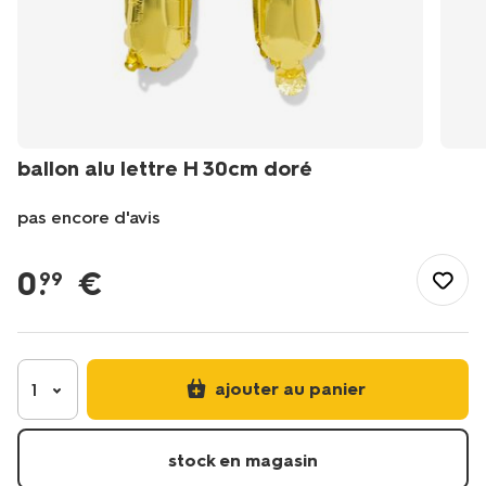
ballon alu lettre H 30cm doré
pas encore d'avis
/fr-
fr/fete-
0
.
€
99
idees-
cadeaux/deco-
de-
fete/ballons/ballon-
alu-
ajouter au panier
1
lettre-
h-
30cm-
stock en magasin
dore-