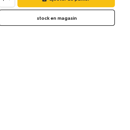
-
30cm-
dore-
stock en magasin
14260040.html