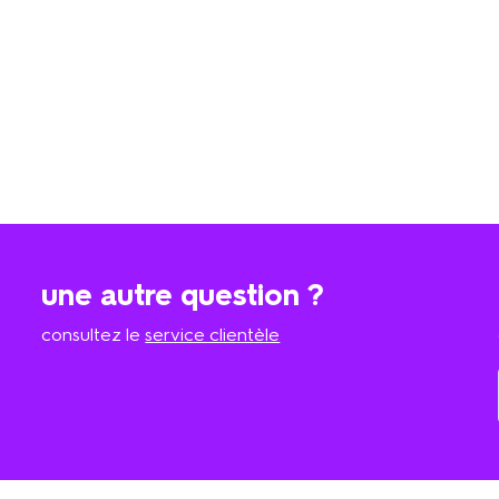
une autre question ?
consultez le
service clientèle