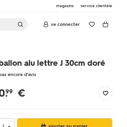
magasins
service clientèle
se connecter
ballon alu lettre J 30cm doré
pas encore d'avis
/fr-
fr/fete-
0
.
€
99
idees-
cadeaux/deco-
de-
fete/ballons/ballon-
alu-
lettre-
ajouter au panier
1