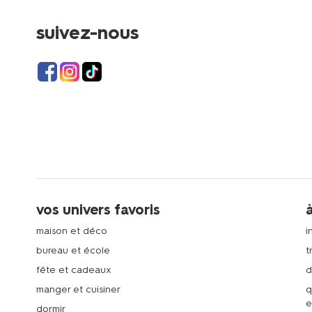
suivez-nous
vos univers favoris
maison et déco
i
bureau et école
t
fête et cadeaux
d
manger et cuisiner
q
e
dormir