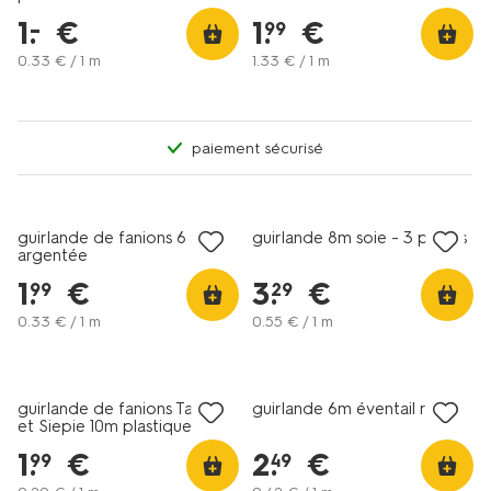
1
.
€
1
.
€
–
99
0
.
33
€ / 1 m
1
.
33
€ / 1 m
paiement sécurisé
guirlande de fanions 6 m
guirlande 8m soie - 3 pièces
argentée
1
.
€
3
.
€
99
29
0
.
33
€ / 1 m
0
.
55
€ / 1 m
guirlande de fanions Takkie
guirlande 6m éventail rose
et Siepie 10m plastique
1
.
€
2
.
€
99
49