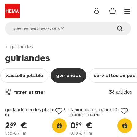
se
connecter
que recherchez-vous ?
guirlandes
guirlandes
vaisselle jetable
guirlandes
serviettes en pap
38 articles
filtrer et trier
guirlande cercles plastique 2
fanion de drapeaux 10 m
m
papier couleur
2
.
€
0
.
€
69
99
1
.
35
€ / 1 m
0
.
10
€ / 1 m