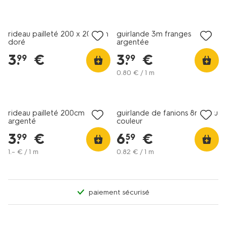
rideau pailleté 200 x 200 cm
guirlande 3m franges
doré
argentée
3
.
€
3
.
€
99
99
0
.
80
€ / 1 m
rideau pailleté 200cm
guirlande de fanions 8m tissu
argenté
couleur
3
.
€
6
.
€
99
59
1
.
–
€ / 1 m
0
.
82
€ / 1 m
paiement sécurisé