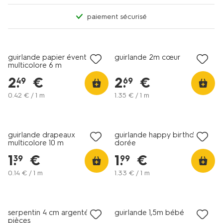
paiement sécurisé
guirlande papier éventails
guirlande 2m cœur
multicolore 6 m
2
.
€
2
.
€
49
69
0
.
42
€ / 1 m
1
.
35
€ / 1 m
guirlande drapeaux
guirlande happy birthday
multicolore 10 m
dorée
1
.
€
1
.
€
39
99
0
.
14
€ / 1 m
1
.
33
€ / 1 m
tous petits prix
serpentin 4 cm argenté - 3
guirlande 1,5m bébé
pièces