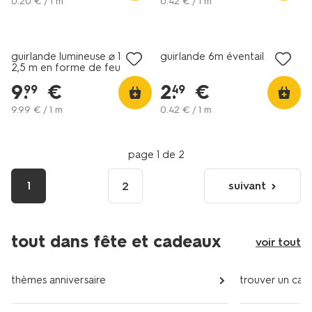
0
.
20
€ / 1 m
0
.
42
€ / 1 m
guirlande lumineuse ⌀ 18 x
guirlande 6m éventail
2,5 m en forme de feu
d'artifice pour l'intérieur et
9
.
€
2
.
€
99
49
l'extérieur
9
.
99
€ / 1 m
0
.
42
€ / 1 m
page 1 de 2
1
suivant
2
page
suivante
tout dans fête et cadeaux
voir tout
thèmes anniversaire
trouver un cad