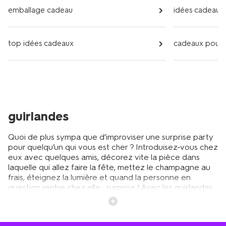
emballage cadeau
idées cadeaux
top idées cadeaux
cadeaux pour e
guirlandes
Quoi de plus sympa que d’improviser une surprise party
pour quelqu’un qui vous est cher ? Introduisez-vous chez
eux avec quelques amis, décorez vite la pièce dans
laquelle qui allez faire la fête, mettez le champagne au
frais, éteignez la lumière et quand la personne en
question rentre chez elle : surprise ! Avec les guirlandes
de HEMA, vous pouvez habiller n’importe quelle fête en
un rien de temps. La guirlande est peut-être l’article de
déco le plus pratique pour une fête rapidement