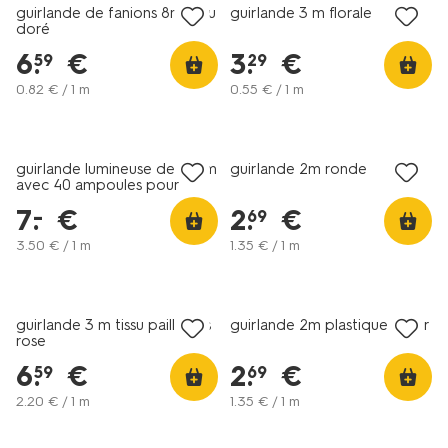
guirlande de fanions 8m tissu
guirlande 3 m florale
doré
6
.
€
3
.
€
59
29
0
.
82
€ / 1 m
0
.
55
€ / 1 m
tous petits prix
guirlande lumineuse de 2,4 m
guirlande 2m ronde
avec 40 ampoules pour
usage intérieur
7
.
€
2
.
€
–
69
3
.
50
€ / 1 m
1
.
35
€ / 1 m
guirlande 3 m tissu paillettes
guirlande 2m plastique cœur
rose
6
.
€
2
.
€
59
69
2
.
20
€ / 1 m
1
.
35
€ / 1 m