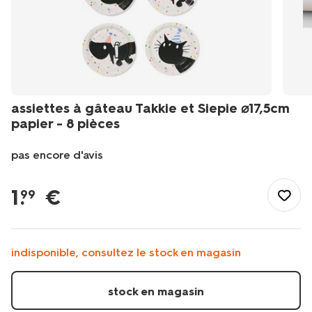
assiettes à gâteau Takkie et Siepie ⌀17,5cm
papier - 8 pièces
pas encore d'avis
/fr-
fr/fete-
1
.
€
99
idees-
cadeaux/deco-
de-
fete/vaisselle-
indisponible, consultez le stock en magasin
jetable/assiettes-
carton/assiettes-
a-
stock en magasin
gateau-