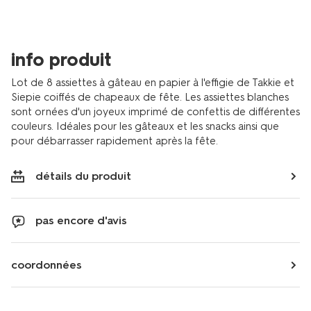
takkie-
et-
siepie-
%E2%8C%80175cm-
info produit
papier-
-
Lot de 8 assiettes à gâteau en papier à l'effigie de Takkie et
-8-
Siepie coiffés de chapeaux de fête. Les assiettes blanches
pieces-
sont ornées d'un joyeux imprimé de confettis de différentes
14250411.html
couleurs. Idéales pour les gâteaux et les snacks ainsi que
pour débarrasser rapidement après la fête.
détails du produit
pas encore d'avis
coordonnées