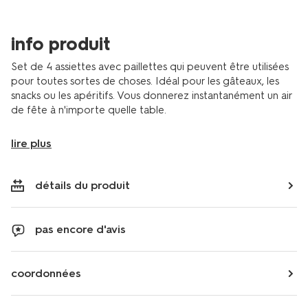
-
lot-
de-
info produit
4-
14250309.html
Set de 4 assiettes avec paillettes qui peuvent être utilisées
pour toutes sortes de choses. Idéal pour les gâteaux, les
snacks ou les apéritifs. Vous donnerez instantanément un air
de fête à n'importe quelle table.
lire plus
détails du produit
pas encore d'avis
coordonnées