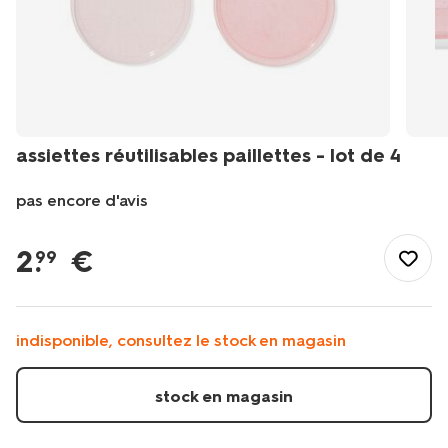
assiettes réutilisables paillettes - lot de 4
pas encore d'avis
/fr-
fr/fete-
2
.
€
99
idees-
cadeaux/deco-
de-
fete/vaisselle-
indisponible, consultez le stock en magasin
jetable/assiettes-
carton/assiettes-
reutilisables-
stock en magasin
paillettes-
-