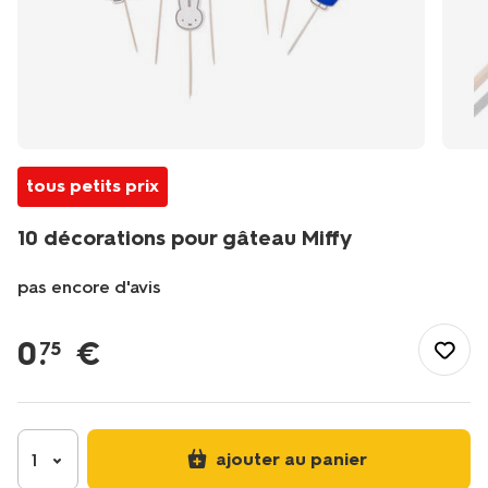
tous petits prix
10 décorations pour gâteau Miffy
pas encore d'avis
/fr-
fr/fete-
0
.
€
75
idees-
cadeaux/deco-
de-
fete/vaisselle-
jetable/piques-
ajouter au panier
1
cocktail/10-