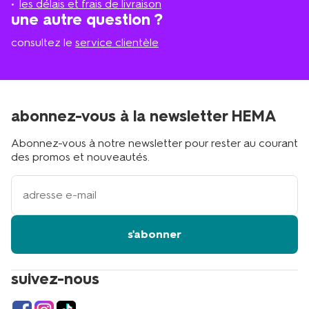
les délais et frais de livraison
?
une autre question ?
consultez le
service clientèle
abonnez-vous à la newsletter HEMA
Abonnez-vous à notre newsletter pour rester au courant
des promos et nouveautés.
votre
adresse
email
s'abonner
suivez-nous