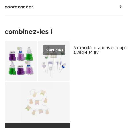
coordonnées
combinez-les !
tous petits prix
6 mini décorations en papie
3 articles
alvéolé Miffy