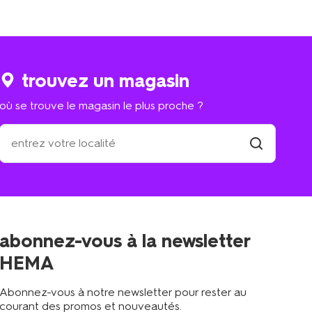
trouvez un magasin
où se trouve le magasin le plus proche ?
où
se
trouve
trouver
un
le
magasin
magasin
le
plus
proche
abonnez-vous à la newsletter
?
HEMA
Abonnez-vous à notre newsletter pour rester au
courant des promos et nouveautés.