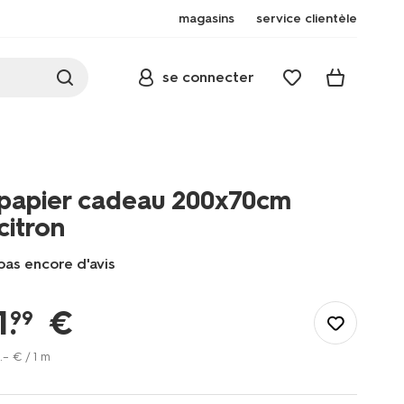
magasins
service clientèle
se connecter
papier cadeau 200x70cm
citron
pas encore d'avis
/fr-
fr/fete-
1
.
€
99
idees-
cadeaux/emballage-
.
–
€ / 1 m
cadeau/papier-
cadeau/papier-
cadeau-