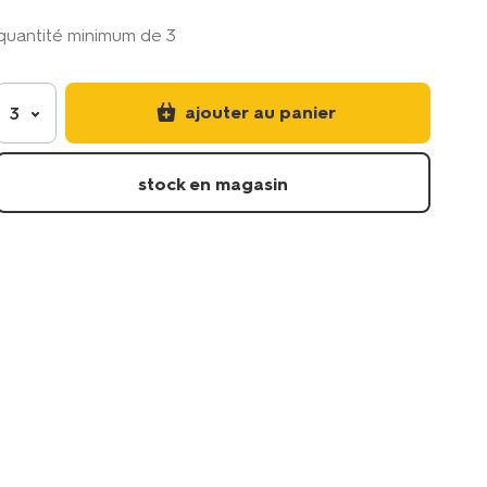
200x70cm-
quantité minimum de 3
citron-
14701189.html
ajouter au panier
3
stock en magasin