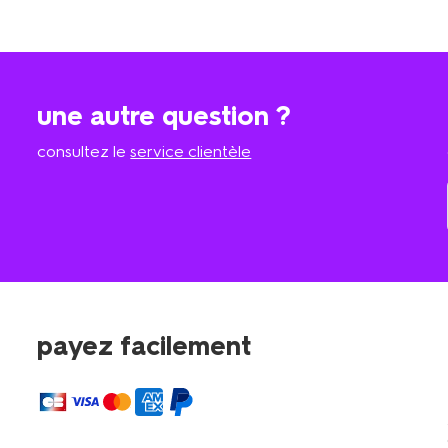
une autre question ?
consultez le
service clientèle
payez facilement