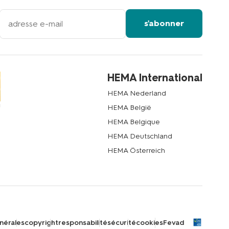
votre
s'abonner
adresse
email
HEMA International
HEMA Nederland
HEMA België
HEMA Belgique
HEMA Deutschland
HEMA Österreich
nérales
copyright
responsabilité
sécurité
cookies
Fevad