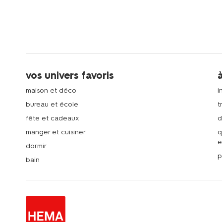
vos univers favoris
maison et déco
i
bureau et école
t
fête et cadeaux
d
manger et cuisiner
q
e
dormir
p
bain