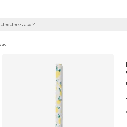
echerchez-vous ?
eau
1