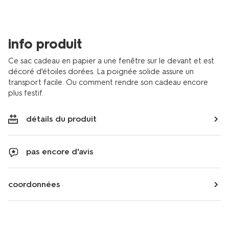
avec-
fenetre-
or-
-
info produit
-61100299.html
Ce sac cadeau en papier a une fenêtre sur le devant et est
décoré d'étoiles dorées. La poignée solide assure un
transport facile. Ou comment rendre son cadeau encore
plus festif.
détails du produit
pas encore d'avis
coordonnées