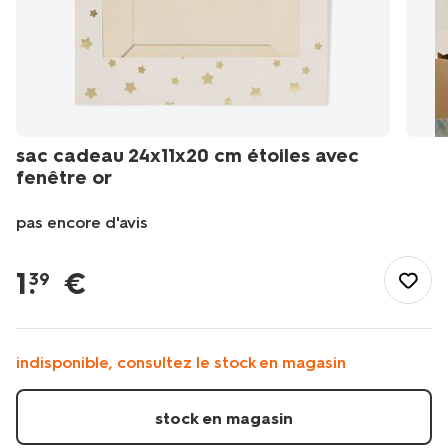
sac cadeau 24x11x20 cm étoiles avec
fenêtre or
pas encore d'avis
/fr-
fr/fete-
1
.
€
39
idees-
cadeaux/emballage-
cadeau/sacs-
cadeaux/sac-
indisponible, consultez le stock en magasin
cadeau-
24x11x20-
cm-
stock en magasin
etoiles-