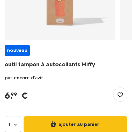
nouveau
outil tampon à autocollants Miffy
pas encore d'avis
/fr-
fr/jouets/dessin-
6
.
€
99
jeux-
creatifs/collages/outil-
tampon-
a-
autocollants-
ajouter au panier
1
miffy-