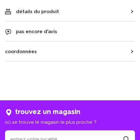
détails du produit
pas encore d'avis
coordonnées
trouvez un magasin
où se trouve le magasin le plus proche ?
où
se