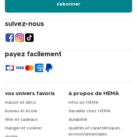
s'abonner
suivez-nous
payez facilement
vos univers favoris
à propos de HEMA
maison et déco
infos sur HEMA
bureau et école
travailler chez HEMA
fête et cadeaux
durabilité
manger et cuisiner
qualités et caractérisques
environnementales
dormir