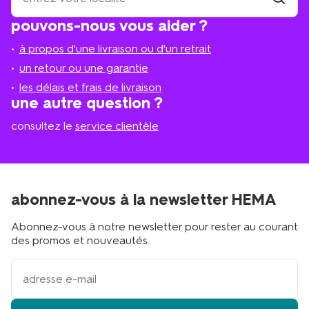
trouve
trouver
pouvons-nous vous aider ?
un
le
magasi
magasin
à propos d'une livraison ou d'un retrait
le
plus
un retour ou une garantie
proche
les délais et frais de livraison
?
une autre question ?
consultez le
service clientèle
abonnez-vous à la newsletter HEMA
Abonnez-vous à notre newsletter pour rester au courant
des promos et nouveautés.
votre
adresse
email