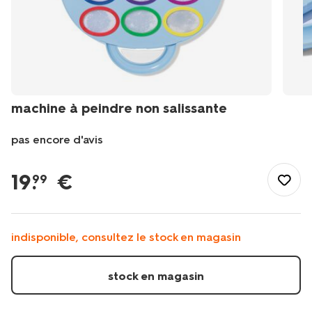
machine à peindre non salissante
pas encore d'avis
/fr-
fr/jouets/dessin-
19
.
€
99
jeux-
creatifs/machine-
a-
peindre-
indisponible, consultez le stock en magasin
non-
salissante-
15900159.html
stock en magasin