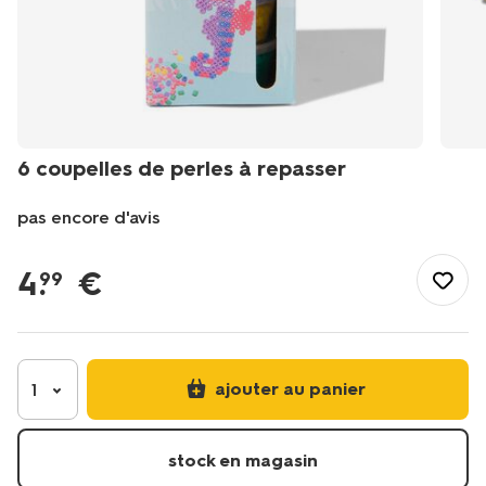
6 coupelles de perles à repasser
pas encore d'avis
/fr-
fr/jouets/dessin-
4
.
€
99
jeux-
creatifs/perles/6%C2%A0coupelles-
de-
perles-
a-
ajouter au panier
1
repasser-
15940012.html
stock en magasin